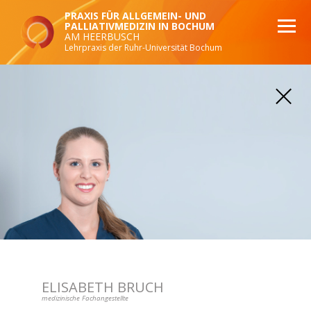
PRAXIS FÜR ALLGEMEIN- UND
PALLIATIVMEDIZIN IN BOCHUM
AM HEERBUSCH
Lehrpraxis der Ruhr-Universität Bochum
PRAXIS
SCHWERPUNKTE
PALLIATIVMEDIZIN
ETHIKKOMITEE
TEAM
AKTUELLES
DOWNLOADS
GALERIE
KONTAKT
ELISABETH BRUCH
IMPRESSUM
DATENSCHUTZ
medizinische Fachangestellte